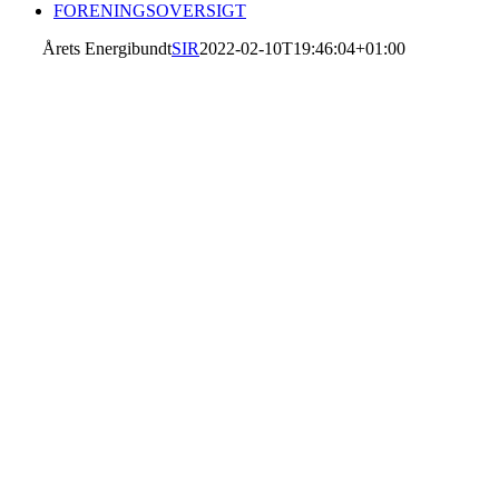
FORENINGSOVERSIGT
Årets Energibundt
SIR
2022-02-10T19:46:04+01:00
ÅR
ENERG
Prisen Årets Energibundt går til en idrætsle
sammenholdet og sammenhængskræften i en 